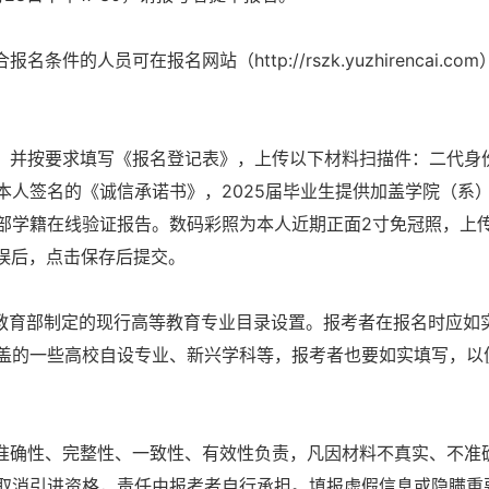
人员可在报名网站（http://rszk.yuzhirencai.co
，并按要求填写《报名登记表》，上传以下材料扫描件：二代身
本人签名的《诚信承诺书》，2025届毕业生提供加盖学院（系
部学籍在线验证报告。数码彩照为本人近期正面2寸免冠照，上
无误后，点击保存后提交。
教育部制定的现行高等教育专业目录设置。报考者在报名时应如
盖的一些高校自设专业、新兴学科等，报考者也要如实填写，以
准确性、完整性、一致性、有效性负责，凡因材料不真实、不准
取消引进资格，责任由报考者自行承担。填报虚假信息或隐瞒重