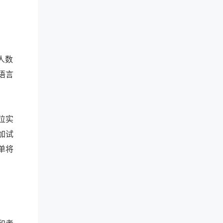
人数
语言
位实
加试
单将