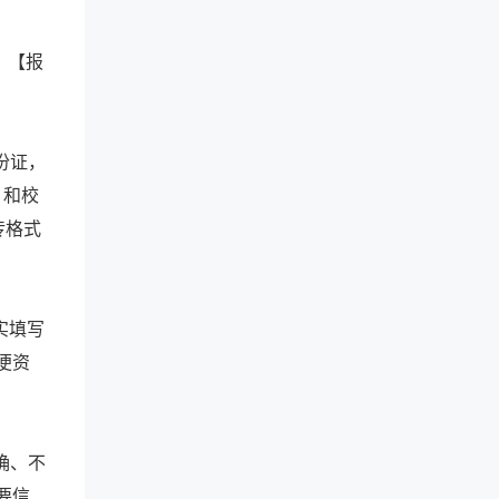
m）【报
份证，
）和校
传格式
实填写
便资
确、不
要信