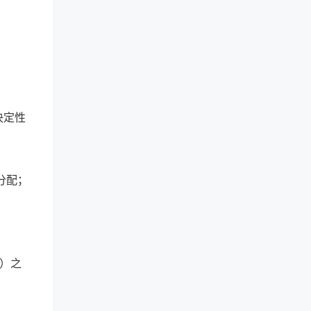
决定性
分配；
含）之